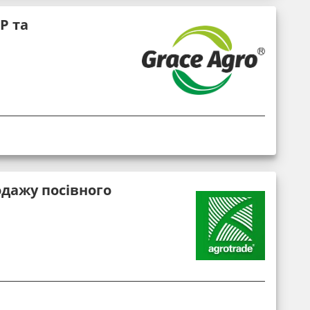
Р та
дажу посівного