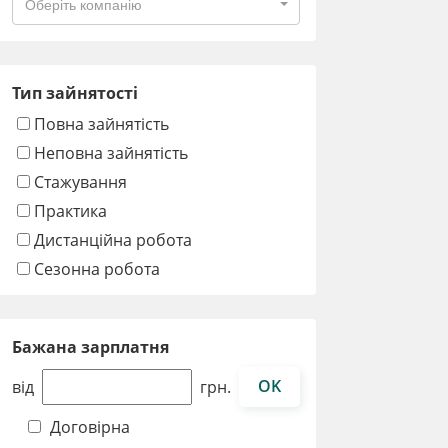
Оберіть компанію
Тип зайнятості
Повна зайнятість
Неповна зайнятість
Стажування
Практика
Дистанційна робота
Сезонна робота
Бажана зарплатня
OK
від
грн.
Договірна