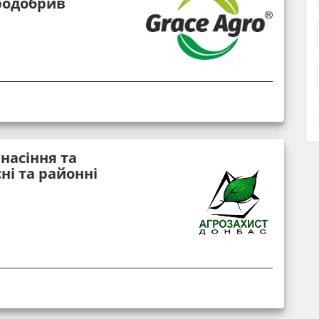
кродобрив
насіння та
ні та районні