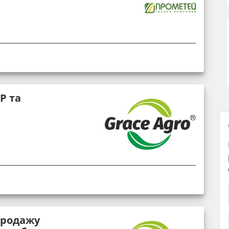
Р та
продажу