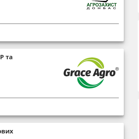
Р та
ових