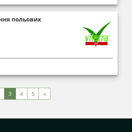
ння польових
3
4
5
»