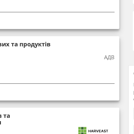
вих та продуктів
АДВ
в та
и