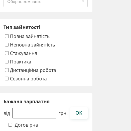
Оберіть компанію
Тип зайнятості
Повна зайнятість
Неповна зайнятість
Стажування
Практика
Дистанційна робота
Сезонна робота
Бажана зарплатня
OK
від
грн.
Договірна