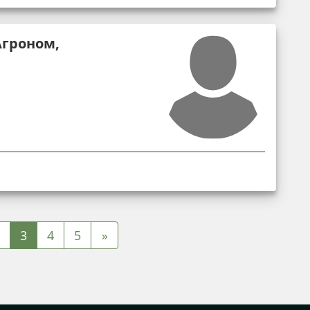
Агроном,
3
4
5
»