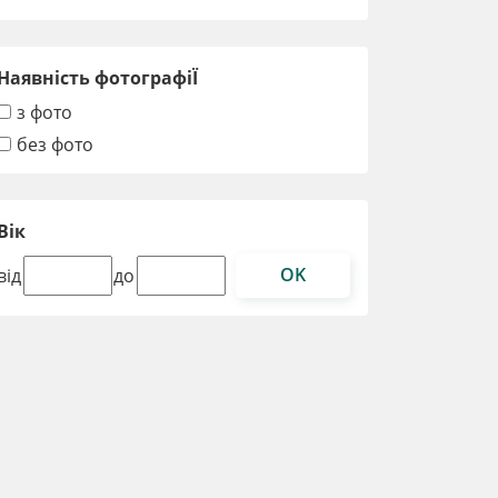
Наявність фотографіЇ
з фото
без фото
Вік
OK
від
до