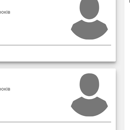
років
років