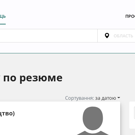
ЕЦЬ
ПРО
у по резюме
Сортування:
за датою
цтво)