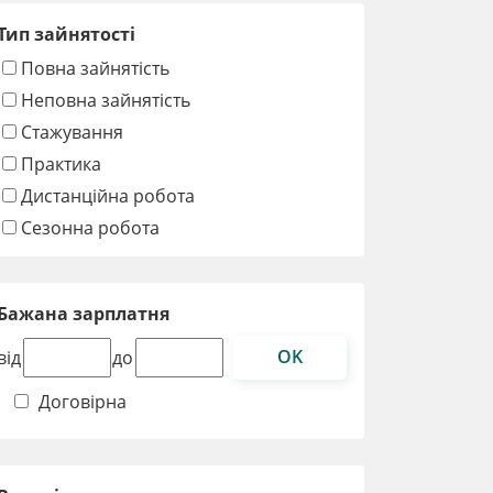
Тип зайнятості
Повна зайнятість
Неповна зайнятість
Стажування
Практика
Дистанційна робота
Сезонна робота
Бажана зарплатня
OK
від
до
Договірна