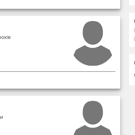
років
ки