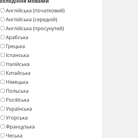
Володіння мовами
Англійська (початковий)
Англійська (середній)
Англійська (просунутий)
Арабська
Грецька
Іспанська
Італійська
Китайська
Німецька
Польська
Російська
Українська
Угорська
Французька
Чеська