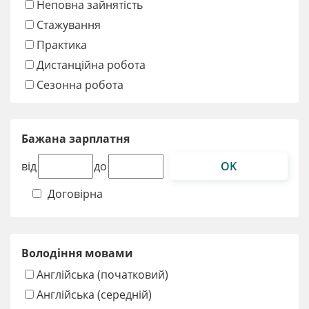
Неповна зайнятість
Стажування
Практика
Дистанційна робота
Сезонна робота
Бажана зарплатня
OK
від
до
Договірна
Володіння мовами
Англійська (початковий)
Англійська (середній)