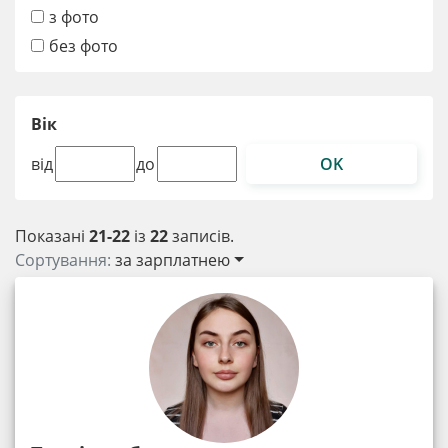
з фото
без фото
Вік
OK
від
до
Показані
21-22
із
22
записів.
Сортування:
за зарплатнею