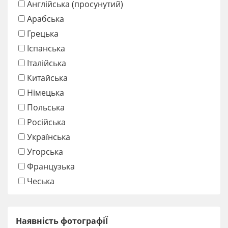
Англійська (просунутий)
Арабська
Грецька
Іспанська
Італійська
Китайська
Німецька
Польська
Російська
Українська
Угорська
Французька
Чеська
Наявність фотографіЇ