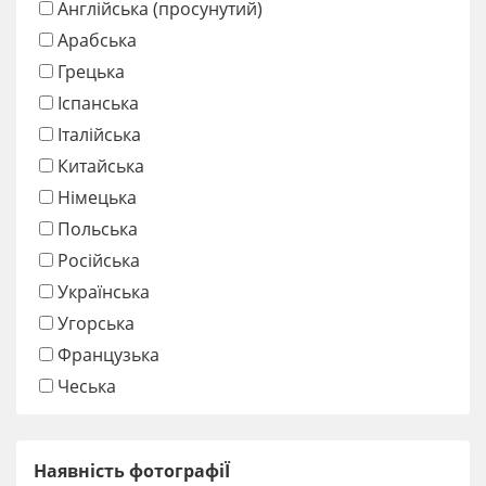
Англійська (просунутий)
Арабська
Грецька
Іспанська
Італійська
Китайська
Німецька
Польська
Російська
Українська
Угорська
Французька
Чеська
Наявність фотографіЇ