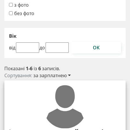
з фото
без фото
Вік
OK
від
до
Показані
1-6
із
6
записів.
Сортування:
за зарплатнею