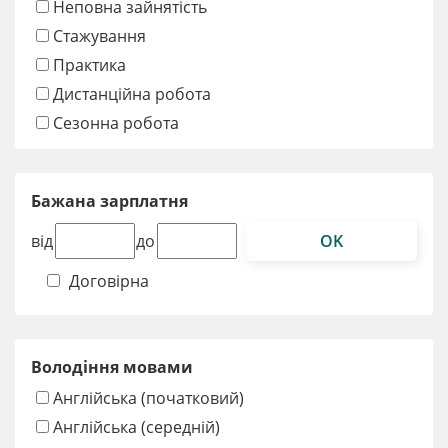
Неповна зайнятість
Стажування
Практика
Дистанційна робота
Сезонна робота
Бажана зарплатня
OK
від
до
Договірна
Володіння мовами
Англійська (початковий)
Англійська (середній)