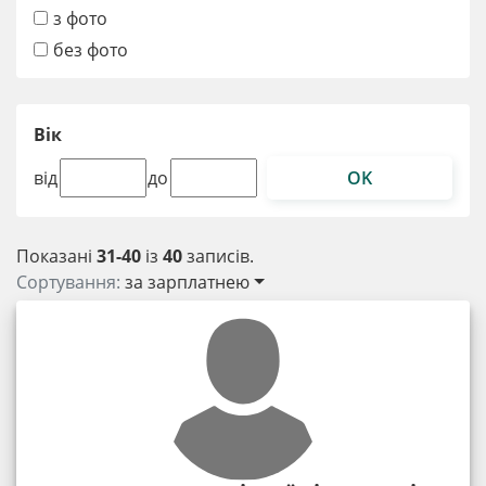
з фото
без фото
Вік
OK
від
до
Показані
31-40
із
40
записів.
Сортування:
за зарплатнею