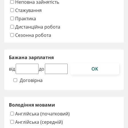
Неповна зайнятість
Стажування
Практика
Дистанційна робота
Сезонна робота
Бажана зарплатня
OK
від
до
Договірна
Володіння мовами
Англійська (початковий)
Англійська (середній)