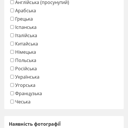
Англійська (просунутий)
Арабська
Грецька
Іспанська
Італійська
Китайська
Німецька
Польська
Російська
Українська
Угорська
Французька
Чеська
Наявність фотографіЇ