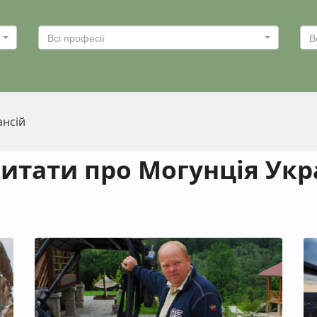
Всі професії
В
ансій
итати про Могунція Укр