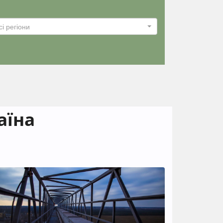
сі регіони
аїна