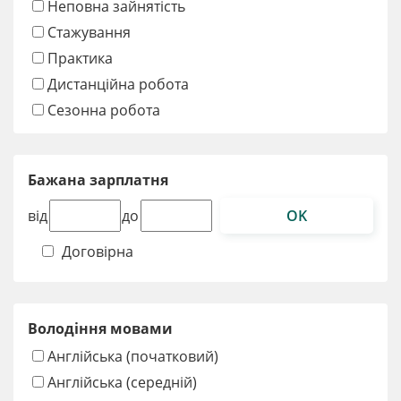
Неповна зайнятість
Стажування
Практика
Дистанційна робота
Сезонна робота
Бажана зарплатня
OK
від
до
Договірна
Володіння мовами
Англійська (початковий)
Англійська (середній)