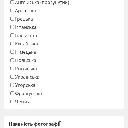
Англійська (просунутий)
Арабська
Грецька
Іспанська
Італійська
Китайська
Німецька
Польська
Російська
Українська
Угорська
Французька
Чеська
Наявність фотографіЇ