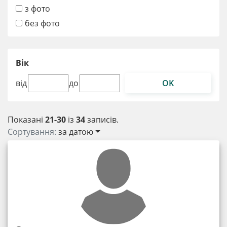
з фото
без фото
Вік
OK
від
до
Показані
21-30
із
34
записів.
Сортування:
за датою