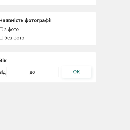
Наявність фотографіЇ
з фото
без фото
Вік
OK
від
до