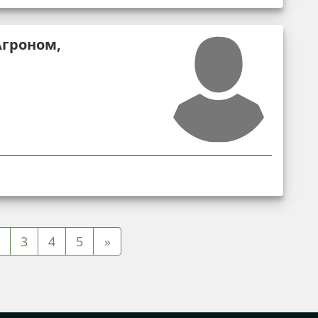
Агроном,
3
4
5
»