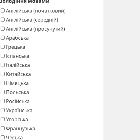
Володіння мовами
Англійська (початковий)
Англійська (середній)
Англійська (просунутий)
Арабська
Грецька
Іспанська
Італійська
Китайська
Німецька
Польська
Російська
Українська
Угорська
Французька
Чеська