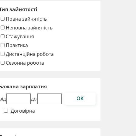
Тип зайнятості
Повна зайнятість
Неповна зайнятість
Стажування
Практика
Дистанційна робота
Сезонна робота
Бажана зарплатня
OK
від
до
Договірна