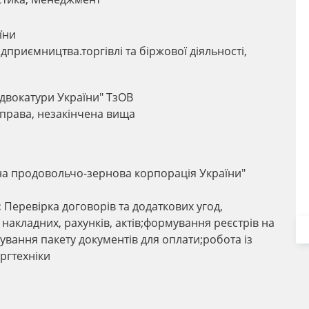
їни
ідприємництва.торгівлі та біржової діяльності,
Адвокатури України" ТзОВ
 права, незакінчена вища
а продовольчо-зернова корпорація України"
:
Перевірка договорів та додаткових угод,
накладних, рахунків, актів;формування реєстрів на
ування пакету документів для оплати;робота із
ргтехніки