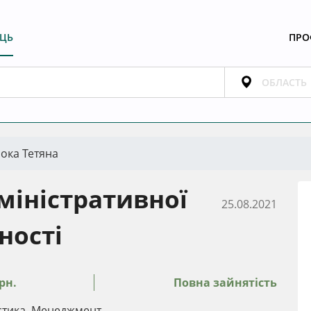
ЕЦЬ
ПРО
ока Тетяна
міністративної
25.08.2021
ності
рн.
Повна зайнятість
істика, Менеджмент