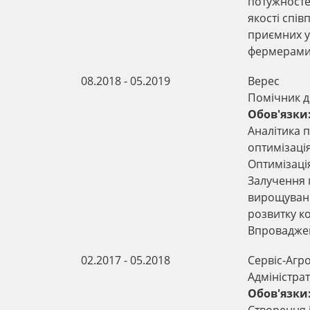
потужносте
якості спі
приємних у
фермерами
08.2018 - 05.2019
Верес
Помічник д
Обов'язки
Аналітика 
оптимізація
Оптимізаці
Залучення 
вирощуванн
розвитку к
Впроваджен
02.2017 - 05.2018
Сервіс-Агр
Адміністрат
Обов'язки