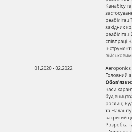
Канабісу т
застосуван
реабілітаці
західних кр
реабілітаці
співпраці 
інструменті
військовим
01.2020 - 02.2022
Aeroponics
Головний 
Обов'язки
часи карант
будівництв
рослин; Бу
та Налашту
закритий ц
Розробка т
- Аеропонн