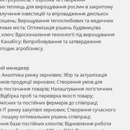
их теплиць для вирощування рослин в закритому
Залучення інвестицій та впровадження декількох
рішень; Вирощування теплолюбивих та медичних
мовах міста; Оптимізація рішень будівництва
д ключ; Вдосконалення технології під вирощування
Канабісу; Випробовування та затвердження
етодик агробізнесу.
ний менеджер
:
Аналітика ринку зернових; Збір та актуалізація
иків продукції зернових; Створення умов для
о постачання товарів; Налаштування логістичних
Відбірка проб та перевірка якості товару;
кісних та постійних фермерів до співпраці;
 IT ринку закупівлі зернових; Створення сучасного
з пошуку оптимальних рішень співпраці;
ня бази постійних клієнтів; Відновлення роботи