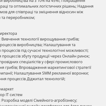
й виробництва на з 10% на 45%!; Покращення
впраці та оптимальних логістичних рішень; Надання
мов для співпраці та зміцнення відносин між
 та переробником;
иректора
:
Вивчення технології вирощування грибів;
процессів виробництва; Налаштування та
 процессів під сучасні технологічні можливості;
я процессів збуту продукції через Онлайн ринок;
провідних спеціалістів у сфері промислового
я грибів; Впровадження маркетингової стратегії
омпанії; Налаштування SMM рекламної воронки;
ня процессів Діджитал технологій;
омаркет
ор IT систем
:
Розробка моделі Сімейного-агробізнесу;