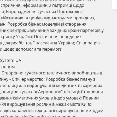
а сприяння інформаційній підтримці щодо
ня; Впровадження сучасних Протоколів з
ї військових та цивільних, методами провідних,
аїн; Розробка бізнес моделей зі створення
йних центрів; Залучення західних країн-партнерів у
на ринку України; Постачання передових
в для реабілітації населення України; Співпраця з
и щодо допомоги та перемоги!
 System UA
агроном
:
Створення сучасного тепличного виробництва в
ину - СітіФермерство; Розробка бізнес плану з
а теплиці для вирощування медичних та харчових
дівництво сучасної Аеропонної теплиці; Створення
вання кліматичних умов в індор умовах; Повний
икл вирощування рослин в межах міста Київ;
а вдосконалення технології вирощування методом
их Гроубоксів; Розробка та створення