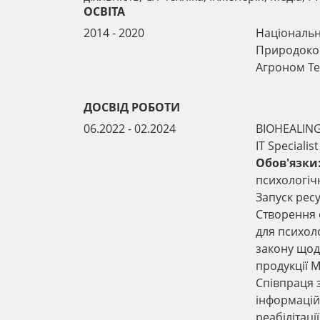
ОСВІТА
2014 - 2020
Національни
Природоко
Агроном Те
ДОСВІД РОБОТИ
06.2022 - 02.2024
BIOHEALIN
IT Specialist
Обов'язки
психологічн
Запуск рес
Створення 
для психоло
закону щод
продукції М
Співпраця 
інформацій
реабілітац