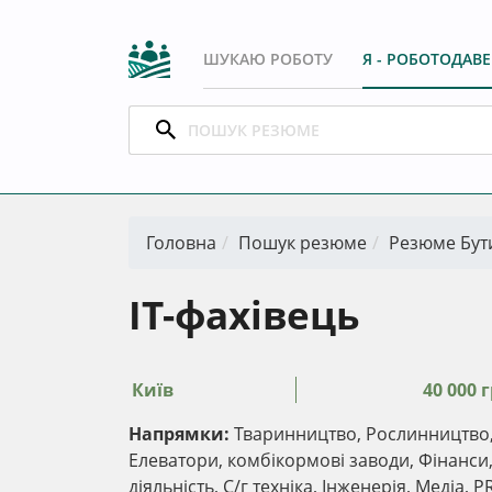
ШУКАЮ РОБОТУ
Я - РОБОТОДАВ
Головна
Пошук резюме
Резюме Бут
IT-фахівець
Київ
40 000 г
Напрямки:
Тваринництво, Рослинництво, 
Елеватори, комбікормові заводи, Фінанс
діяльність, С/г техніка, Інженерія, Медіа, 