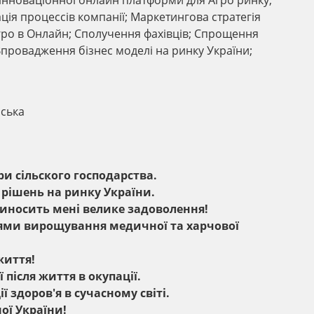
інноваціонної онлайн платформи для Агро ринку;
ція процессів компанії; Маркетингова стратегія
гро в Онлайн; Сполучення фахівців; Спрощення
Впровадження бізнес моделі на ринку України;
нська
 сільского господарства.
 рішень на ринку України.
иносить мені велике задоволення!
ями вирощування медичної та харчової
життя!
 після життя в окупації.
 здоров'я в сучасному світі.
ої України!