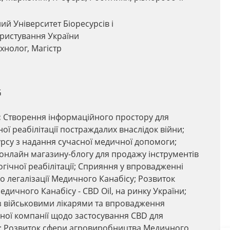
й Університет Біоресурсів і
ристування України
хнолог, Магістр
G
:
Створення інформаційного простору для
ої реабілітації постраждалих внаслідок війни;
урсу з надання сучасної медичної допомоги;
онлайн магазину-блогу для продажу інструментів
гічної реабілітації; Сприяння у впровадженні
о легалізації Медичного Канабісу; Розвиток
едичного Канабісу - CBD Oil, на ринку України;
з військовими лікарями та впровадження
ної компанії щодо застосування CBD для
ії; Розвиток сфери агровиробництва Медичного