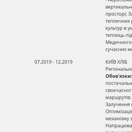
вертикальн
просторі; 
тепличних 
культур в у
теплиць пі
Медичного 
сучасних м
07.2019 - 12.2019
КИЇВ ХЛІБ
Регіональ
Обов'язки
постачальн
своєчасног
маршрутів; 
Залучення я
Оптимізація
механізму 
Напрацюван