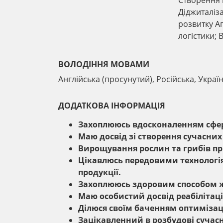
Створення 
Діджиталіза
розвитку А
логістики; 
ВОЛОДІННЯ МОВАМИ
Англійська (просунутий), Російська, Украї
ДОДАТКОВА ІНФОРМАЦІЯ
Захоплююсь вдосконаленням сфери
Маю досвід зі створення сучасних
Вирощування рослин та грибів пр
Цікавлюсь передовими технологі
продукції.
Захоплююсь здоровим способом 
Маю особистий досвід реабілітації
Ділюся своїм баченням оптимізації
Зацікавленний в розбудові сучасн