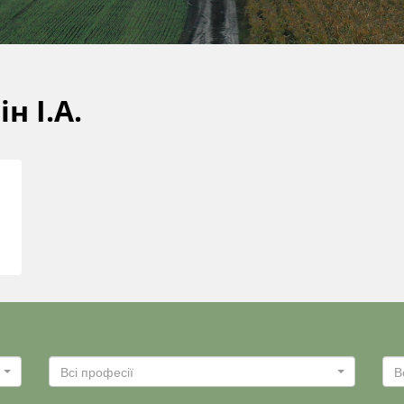
ін І.А.
Всі професії
В