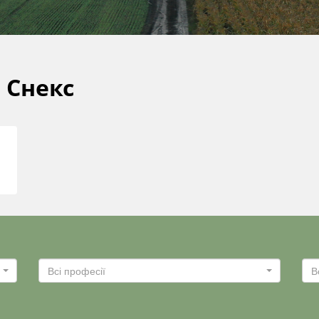
 Снекс
Всі професії
В