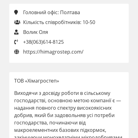
Головний офіс: Полтава
Кількість співробітників: 10-50
Волик Оля
+38(063)614-8125
https://himagrostep.com/
ТОВ «Хімагростеп»
Виходячи з досвіду роботи в сільському
господарстві, основною метою компанії є —
надання повного спектру високоякісних
добрив, який би задовольняв усі потреби
господарства, починаючи від
макроелементних базових підкормок,
закінчуючи монохелатніми мікродобривами