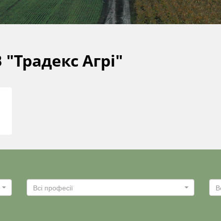
 "Традекс Агрі"
Всі професії
В