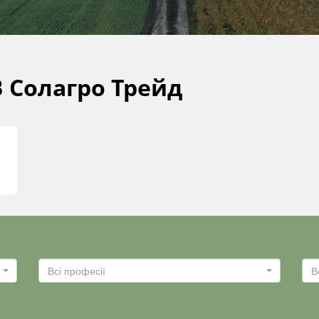
 Солагро Трейд
Всі професії
В