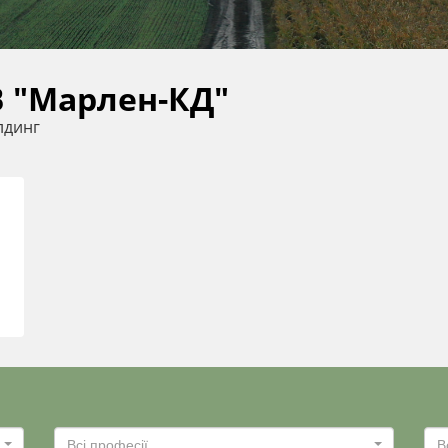
 "Марлен-КД"
лдинг
Всі професії
В