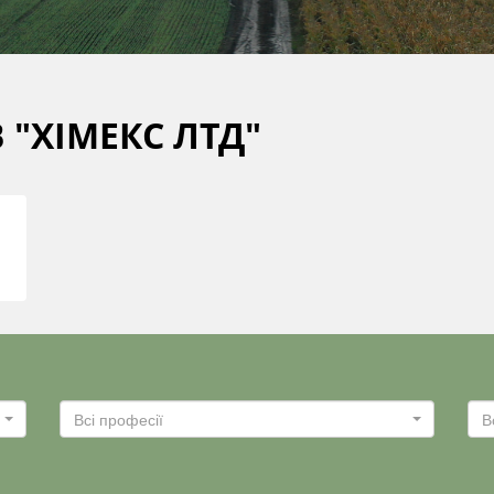
 "ХІМЕКС ЛТД"
Всі професії
В