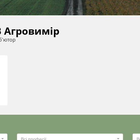
 Агровимір
б'ютор
Всі професії
В