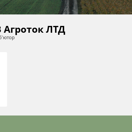
 Агроток ЛТД
б'ютор