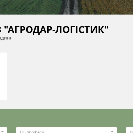
 "АГРОДАР-ЛОГІСТИК"
лдинг
Всі професії
В