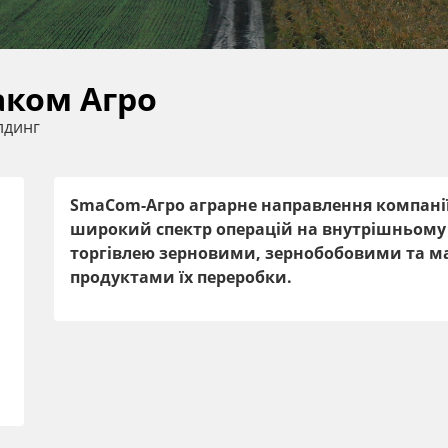
ком Агро
лдинг
SmaCom-Агро аграрне направлення компанії
широкий спектр операцій на внутрішньому р
торгівлею зерновими, зернобобовими та м
продуктами їх переробки.