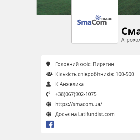
Сма
Агрохо
Головний офіс: Пирятин
Кількість співробітників: 100-500
К Анжелика
+38(067)902-1075
https://smacom.ua/
Досьє на Latifundist.com