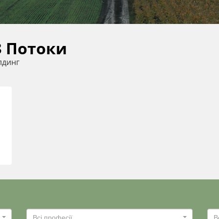
 Потоки
лдинг
Всі професії
В