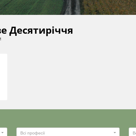
е Десятиріччя
и
Всі професії
В