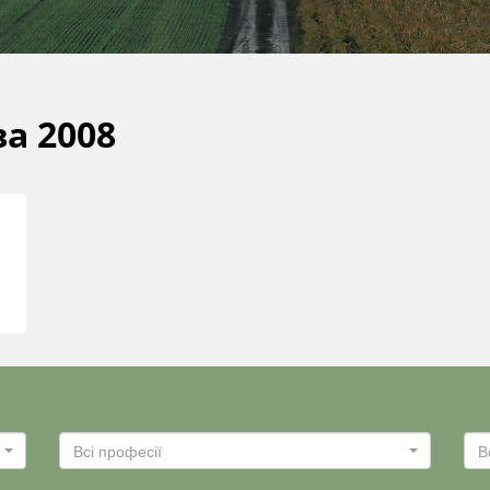
а 2008
Всі професії
В