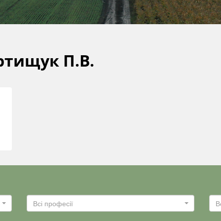
тищук П.В.
Всі професії
В