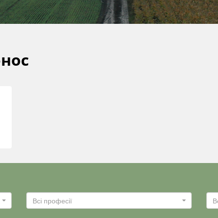
нос
Всі професії
В