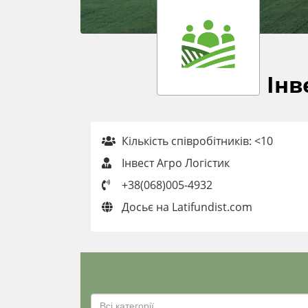
Інв
Кількість співробітників: <10
Інвест Агро Логістик
+38(068)005-4932
Досьє на Latifundist.com
Всі категорії