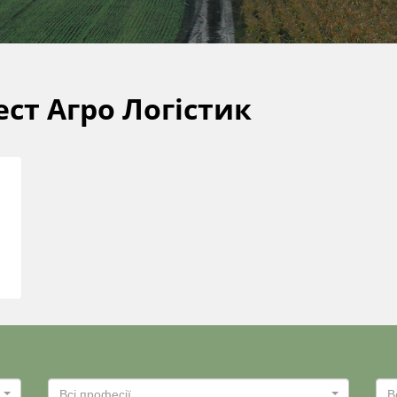
ест Агро Логістик
Всі професії
В