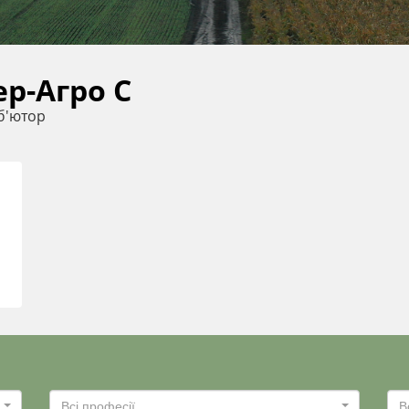
ер-Агро С
б'ютор
Всі професії
В