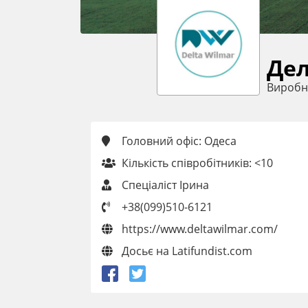
Дел
Виробн
Головний офіс: Одеса
Кількість співробітників: <10
Спеціаліст Ірина
+38(099)510-6121
https://www.deltawilmar.com/
Досьє на Latifundist.com