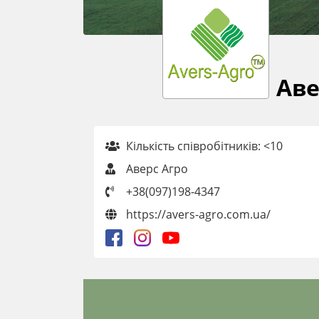
Аве
Кількість співробітників: <10
Аверс Агро
+38(097)198-4347
https://avers-agro.com.ua/