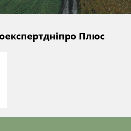
оекспертдніпро Плюс