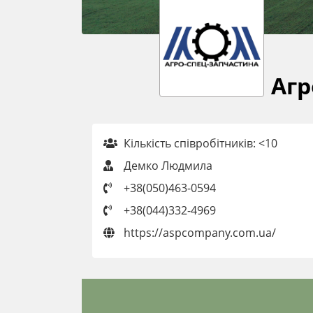
Агр
Кількість співробітників: <10
Демко Людмила
+38(050)463-0594
+38(044)332-4969
https://aspcompany.com.ua/