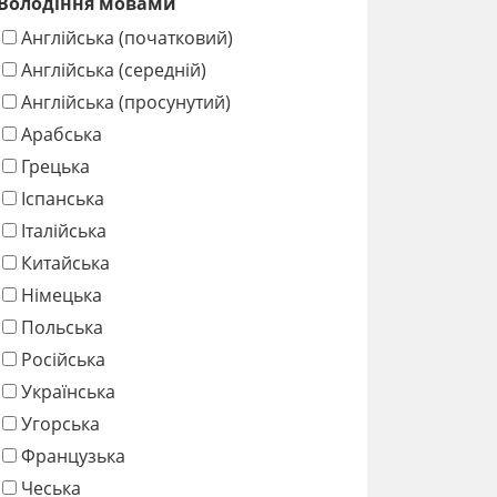
Володіння мовами
Англійська (початковий)
Англійська (середній)
Англійська (просунутий)
Арабська
Грецька
Іспанська
Італійська
Китайська
Німецька
Польська
Російська
Українська
Угорська
Французька
Чеська