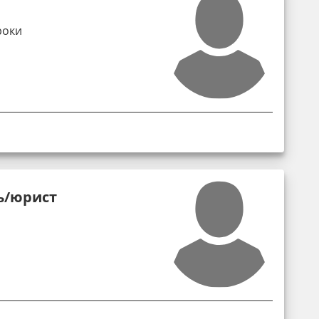
роки
ь/юрист