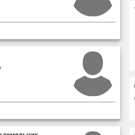
и
у земельних