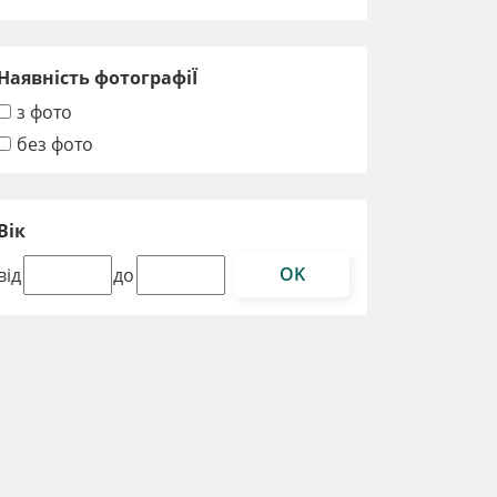
Наявність фотографіЇ
з фото
без фото
Вік
OK
від
до