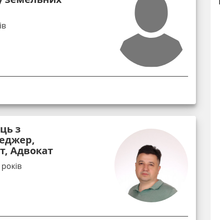
ів
ць з
еджер,
т, Адвокат
 років