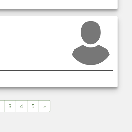
3
4
5
»