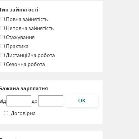
Тип зайнятості
Повна зайнятість
Неповна зайнятість
Стажування
Практика
Дистанційна робота
Сезонна робота
Бажана зарплатня
OK
від
до
Договірна