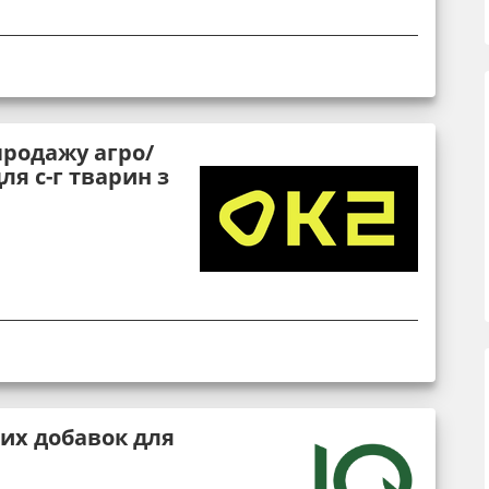
продажу агро/
я с-г тварин з
их добавок для