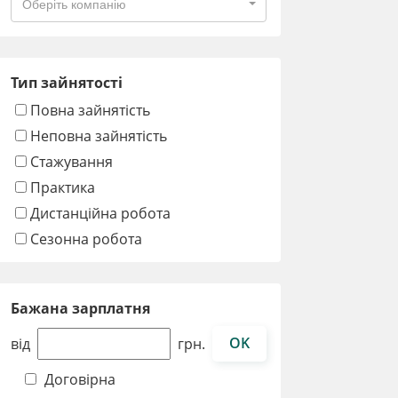
Оберіть компанію
Тип зайнятості
Повна зайнятість
Неповна зайнятість
Стажування
Практика
Дистанційна робота
Сезонна робота
Бажана зарплатня
OK
від
грн.
Договірна