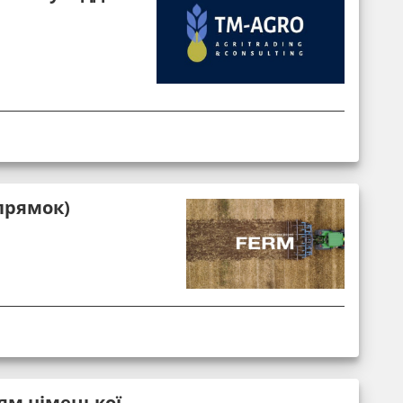
прямок)
ям німецької