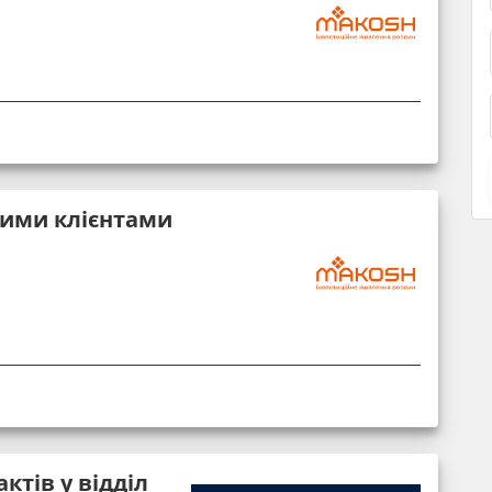
вими клієнтами
ктів у відділ