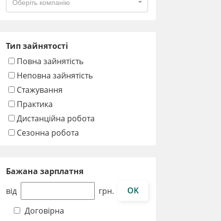
Оберіть компанію
Тип зайнятості
Повна зайнятість
Неповна зайнятість
Стажування
Практика
Дистанційна робота
Сезонна робота
Бажана зарплатня
OK
від
грн.
Договірна