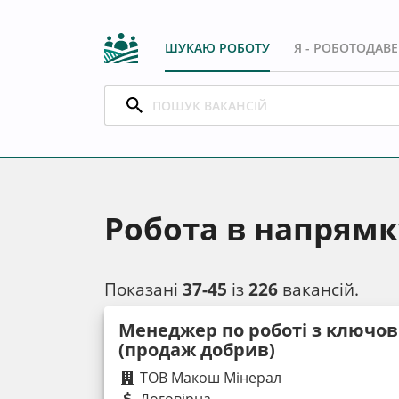
ШУКАЮ РОБОТУ
Я - РОБОТОДАВ
Робота в напрямк
Показані
37-45
із
226
вакансій.
Менеджер по роботі з ключо
(продаж добрив)
ТОВ Макош Мінерал
Договірна