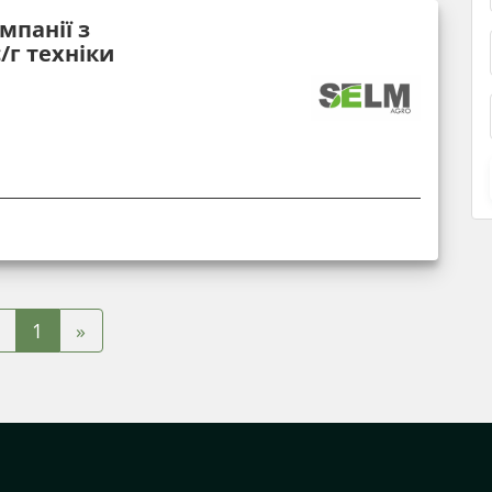
мпанії з
/г техніки
»
1