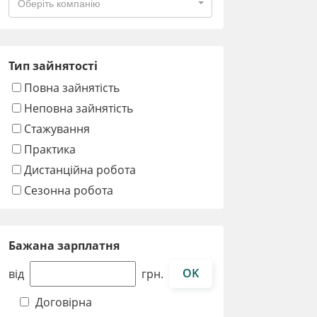
Оберіть компанію
Тип зайнятості
Повна зайнятість
Неповна зайнятість
Стажування
Практика
Дистанційна робота
Сезонна робота
Бажана зарплатня
OK
від
грн.
Договірна