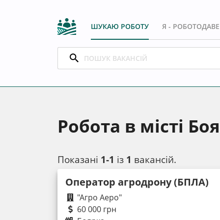
ШУКАЮ РОБОТУ
Я - РОБОТОДАВ
Робота в місті Бо
Показані
1-1
із
1
вакансій.
Оператор агродрону (БПЛА)
"Агро Аеро"
60 000 грн