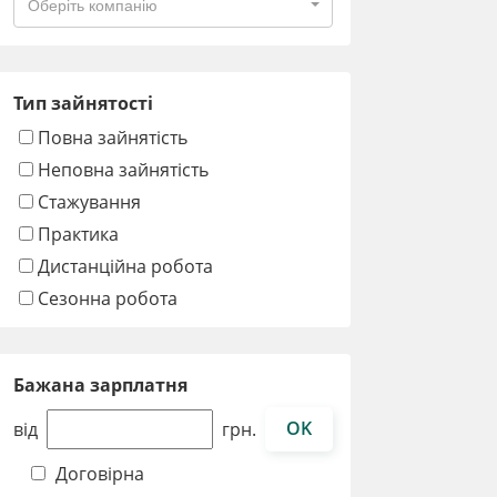
Оберіть компанію
Тип зайнятості
Повна зайнятість
Неповна зайнятість
Стажування
Практика
Дистанційна робота
Сезонна робота
Бажана зарплатня
OK
від
грн.
Договірна